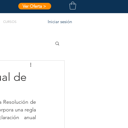
Ver Oferta >
Iniciar sesión
CURSOS
ual de
a Resolución de 
orpora una regla 
aración anual 