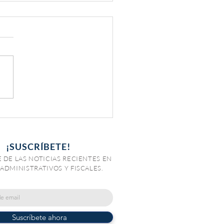
ración para obtener
amente un Certificado
llo Digital (CSD)
¡SUSCRÍBETE!
 DE LAS NOTICIAS RECIENTES EN
ADMINISTRATIVOS Y FISCALES.
Suscríbete ahora