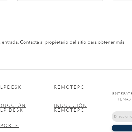
 entrada. Contacta al propietario del sitio para obtener más
El IMSS elimina el NPIE y
Acla
adopta el uso exclusivo de la
nuev
E.FIRMA
de Se
LPDESK
REMOTEPC
ENTÉRATE
TEMAS 
NDUCCIÓN
INDUCCIÓN
LP DESK
REMOTEPC
OPORTE