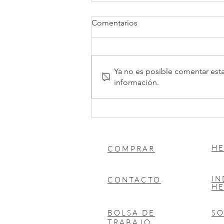
Comentarios
Ya no es posible comentar esta
información.
Anexo 9 de la RMF: opción
para actualizar deducciones
en la venta de inmuebles
HE
COMPRAR
I
CONTACTO
HE
BOLSA DE
S
TRABAJO