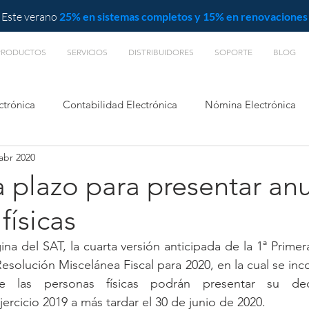
Este verano
25% en sistemas completos y 15% en renovaciones
PRODUCTOS
SERVICIOS
DISTRIBUIDORES
SOPORTE
BLOG
ctrónica
Contabilidad Electrónica
Nómina Electrónica
abr 2020
L
 plazo para presentar an
físicas
ina del SAT, la cuarta versión anticipada de la 1ª Primer
esolución Miscelánea Fiscal para 2020, en la cual se inc
 las personas físicas podrán presentar su decl
ercicio 2019 a más tardar el 30 de junio de 2020.