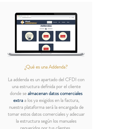
¿Qué es una Addenda?
La addenda es un apartado del CFDI con
una estructura definida por el cliente
donde se
almacenan datos comerciales
extra
a los ya exigidos en la factura,
nuestra plataforma será la encargada de
tomar estos datos comerciales y adecuar
la estructura según los manuales
requeridos por tus clientes.