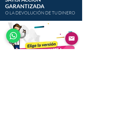
GARANTIZADA
O LA DEVOLUCIÓN DE TU DINERO
$2,753
$7,346
$12,394
$22,005