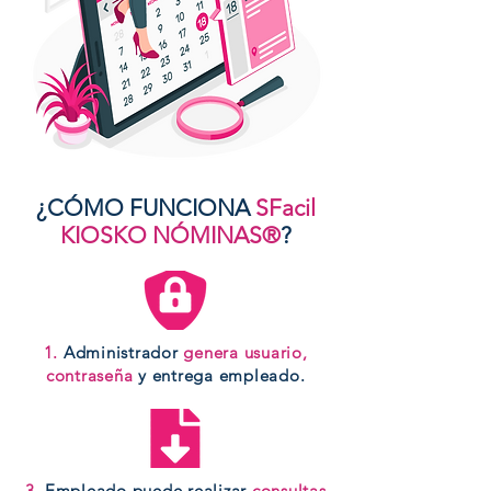
¿CÓMO FUNCIONA
SFacil
KIOSKO NÓMINAS®
?
1.
Administrador
genera usuario,
contraseña
y entrega empleado.
3.
Empleado puede realizar
consultas