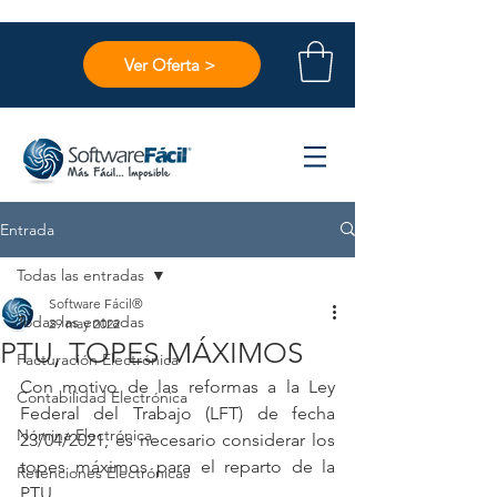
Ver Oferta >
Entrada
Todas las entradas
Software Fácil®
Todas las entradas
29 may 2022
PTU, TOPES MÁXIMOS
Facturación Electrónica
Con motivo de las reformas a la Ley 
Contabilidad Electrónica
Federal del Trabajo (LFT) de fecha 
Nómina Electrónica
23/04/2021, es necesario considerar los 
topes máximos para el reparto de la 
Retenciones Electrónicas
PTU.