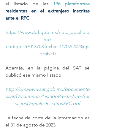
el listado de las 
196 plataformas
residentes en el extranjero inscritas 
ante el RFC
:
https://www.dof.gob.mx/nota_detalle.p
hp?
codigo=5701370&fecha=11/09/2023#gs
c.tab=0
Además, en la página del SAT se 
publicó ese mismo listado:
http://omawww.sat.gob.mx/documento
ssat/Documents/ListadoPrestadoresSer
viciosDigitalesInscritosRFC.pdf
La fecha de corte de la información es 
el 31 de agosto de 2023.