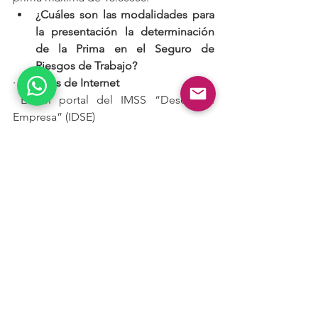
¿Cuáles son las modalidades para 
la presentación la determinación 
de la Prima en el Seguro de 
Riesgos de Trabajo?
·  
A través de Internet
 En el portal del IMSS “Desde Su 
Empresa” (IDSE)
· 
De manera presencial
 En la ventanilla de la Subdelegación 
que le corresponde al patrón.
Si una empresa cambió de 
domicilio y de municipio durante 
el periodo de cómputo, ¿debe 
presentar su determinación de 
Prima de Riesgo?
Sí, siempre y cuando no modifique la 
clase en la que se encuentre ubicada.
Para presentarla es necesario cumplir 