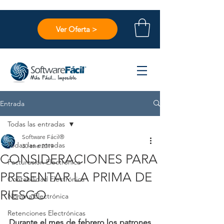
Ver Oferta >
Entrada
Todas las entradas
Software Fácil®
Todas las entradas
30 ene 2019
CONSIDERACIONES PARA
Facturación Electrónica
PRESENTAR LA PRIMA DE
Contabilidad Electrónica
RIESGO
Nómina Electrónica
Retenciones Electrónicas
Durante el mes de febrero los patrones 