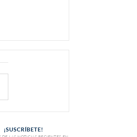
tos de ISR para
ionados y jubilados
¡SUSCRÍBETE!
 DE LAS NOTICIAS RECIENTES EN