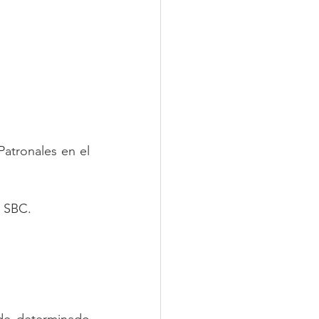
atronales en el 
o SBC.
 de determinado 