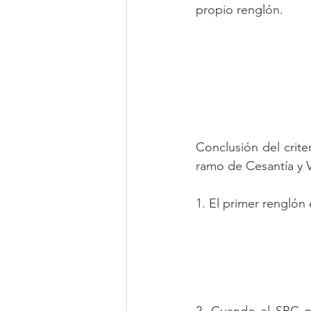
propio renglón.
Conclusión del crite
ramo de Cesantía y V
1. El primer renglón
2. Cuando el SBC no 