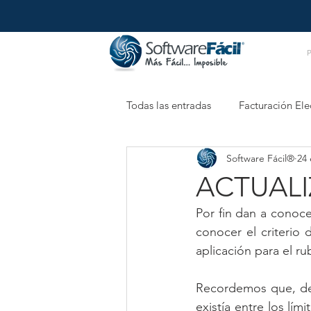
Todas las entradas
Facturación Ele
Software Fácil®
24
Retenciones Electrónicas
XM
ACTUALI
Por fin dan a conoce
conocer el criterio d
aplicación para el ru
Recordemos que, d
existía entre los lím