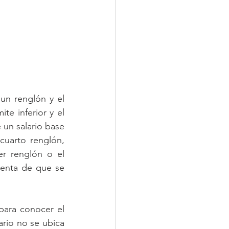
n renglón y el 
te inferior y el 
un salario base 
uarto renglón, 
r renglón o el 
enta de que se 
ara conocer el 
ario no se ubica 