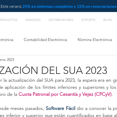
Este verano
25% en sistemas completos y 15% en renovaciones
PRODUCTOS
SERVICIOS
DISTRIBUIDORES
SOPORTE
BLOG
ctrónica
Contabilidad Electrónica
Nómina Electrónica
 ene 2023
L
ZACIÓN DEL SUA 2023
r la actualización del SUA para 2023, la espera era en g
e aplicación de los límites inferiores y superiores y lo
bro de la 
Cuota Patronal por Cesantía y Vejez (CPCyV)
.
esde meses pasados, 
Software Fácil
 dio a conocer la p
ites inferior y superior que están cuantificados en base a