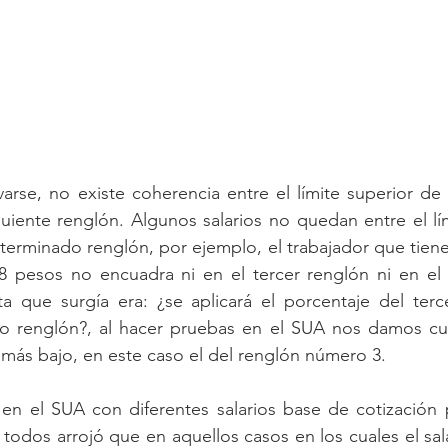
se, no existe coherencia entre el límite superior de u
iguiente renglón. Algunos salarios no quedan entre el lími
eterminado renglón, por ejemplo, el trabajador que tiene 
8 pesos no encuadra ni en el tercer renglón ni en el c
a que surgía era: ¿se aplicará el porcentaje del terce
to renglón?, al hacer pruebas en el SUA nos damos cu
n más bajo, en este caso el del renglón número 3.
en el SUA con diferentes salarios base de cotización p
 todos arrojó que en aquellos casos en los cuales el sal