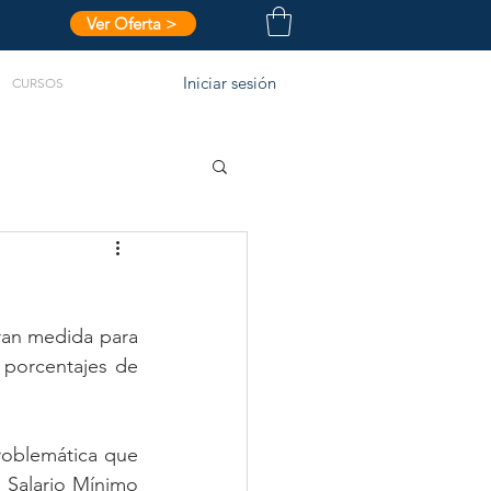
Ver Oferta >
Iniciar sesión
CURSOS
ran medida para 
s porcentajes de 
roblemática que 
l Salario Mínimo 