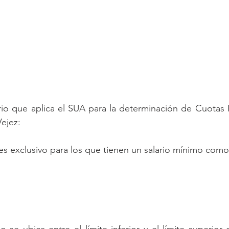
rio que aplica el SUA para la determinación de Cuotas P
ejez:
 es exclusivo para los que tienen un salario mínimo com
se ubica entre el límite inferior y el límite superior