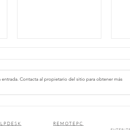
PTU 2026
 entrada. Contacta al propietario del sitio para obtener más
Exen
pens
LPDESK
REMOTEPC
ENTÉRATE