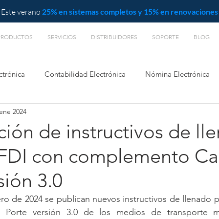
Este verano
25% en sistemas completos y 15% en renovaciones
PRODUCTOS
SERVICIOS
DISTRIBUIDORES
SOPORTE
BLOG
ctrónica
Contabilidad Electrónica
Nómina Electrónica
 ene 2024
L
ción de instructivos de ll
CFDI con complemento Ca
sión 3.0
o de 2024 se publican nuevos instructivos de llenado p
Porte versión 3.0 de los medios de transporte mar