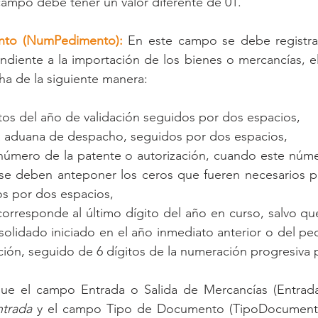
campo debe tener un valor diferente de 01.
to (NumPedimento):
 En este campo se debe registra
iente a la importación de los bienes o mercancías, el 
ha de la siguiente manera:
itos del año de validación seguidos por dos espacios,
la aduana de despacho, seguidos por dos espacios,
 número de la patente o autorización, cuando este núm
 se deben anteponer los ceros que fueren necesarios p
os por dos espacios,
corresponde al último dígito del año en curso, salvo que
lidado iniciado en el año inmediato anterior o del ped
ación, seguido de 6 dígitos de la numeración progresiva
ue el campo Entrada o Salida de Mercancías (Entrada
ntrada
 y el campo Tipo de Documento (TipoDocumento