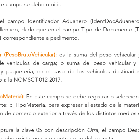
ste campo se debe omitir.
del campo Identificador Aduanero (IdentDocAduanero
u llenado, dado que en el campo Tipo de Documento (
 01 correspondiente a pedimento.
r (PesoBrutoVehicular):
 es la suma del peso vehicular 
de vehículos de carga; o suma del peso vehicular y 
 y paquetería, en el caso de los vehículos destinados 
o a la NOMSCT-012-2017.
oMateria):
 En este campo se debe registrar o selecciona
te: c_TipoMateria, para expresar el estado de la materi
ón de comercio exterior a través de los distintos medios 
tura la clave 05 con descripción 
Otra
, el campo Desc
debe existir, en caso contrario se debe omitir.