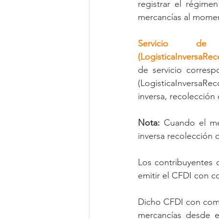
registrar el régim
mercancías al momen
Servicio de 
(LogisticaInversaRec
de servicio corresp
(LogisticaInversaRe
inversa, recolección
Nota:
 Cuando el med
inversa recolección 
Los contribuyentes q
emitir el CFDI con 
Dicho CFDI con comp
mercancías desde el