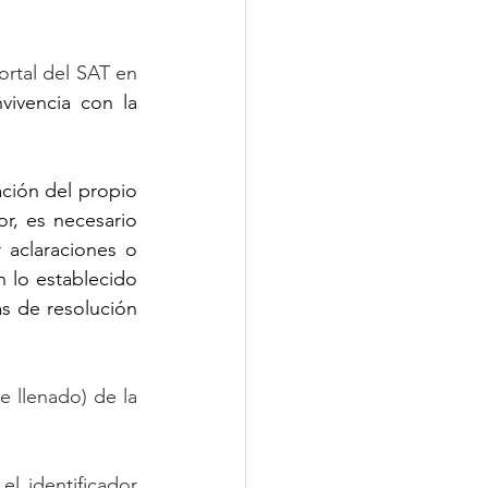
ortal del SAT en 
ctualmente existe un periodo de convivencia con la 
ción del propio 
, es necesario 
 aclaraciones o 
 lo establecido 
s de resolución 
 llenado) de la 
l identificador 