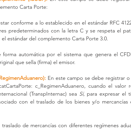
lemento Carta Porte:
star conforme a lo establecido en el estándar RFC 4122
teres predeterminados con la letra C y se respeta el pat
n el estándar del complemento Carta Porte 3.0.
 forma automática por el sistema que genera el CFDI
iginal que sella (firma) el emisor.
(RegimenAduanero):
 En este campo se debe registrar o 
catCartaPorte: c_RegimenAduanero, cuando el valor re
ternacional (TranspInternac) sea 
Sí
, para expresar el 
ociado con el traslado de los bienes y/o mercancías 
 el traslado de mercancías con diferentes regímenes adu