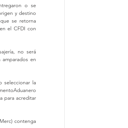
tregaron o se 
rigen y destino 
ue se retorna 
en el CFDI con 
jería, no será 
n amparados en 
seleccionar la 
umentoAduanero 
 para acreditar 
Merc) contenga 