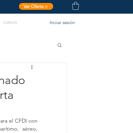
Ver Oferta >
Iniciar sesión
CURSOS
enado
rta
ara el CFDI con 
ítimo, aéreo, 