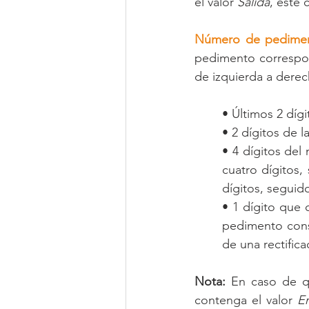
el valor 
Salida
, este 
Número de pedimen
pedimento correspond
de izquierda a derec
• Últimos 2 díg
• 2 dígitos de 
• 4 dígitos del
cuatro dígitos,
dígitos, seguid
• 1 dígito que 
pedimento conso
de una rectific
Nota:
 En caso de q
contenga el valor 
E