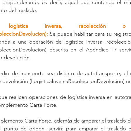
en preponderante, es decir, aquel que contenga el m
to del traslado.
logística inversa, recolección o d
oleccionDevolucion):
 Se puede habilitar para su registro
onda a una operación de logística inversa, recolecció
coleccionDevolucion) descrita en el Apéndice 17 servic
 o devolución.
io de transporte sea distinto de autotransporte, el c
o devolución (LogisticaInversaRecoleccionDevolucion) no
ue realicen operaciones de logística inversa en autotr
complemento Carta Porte.
lemento Carta Porte, además de amparar el traslado de 
 punto de origen, servirá para amparar el traslado d