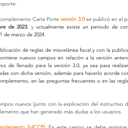
nsporte.
complemento Carta Porte 
versión 3.0
 se publicó en el p
bre de 2023
, y a
31 de marzo de 2024.
licación de reglas de miscelánea fiscal y con la publica
tiene nuevos campos en relación a la versión anterior
vos de llenado para la versión 3.0, ya sea para realizar
adas con dicha versión, además para hacerlo acorde con
omplemento, en las preguntas frecuentes o en las regla
ampos nuevos (junto con la explicación del instructivo de
plemento que han generado más dudas a los usuarios.
omplemento (IdCCP):
 En este campo se debe registrar e