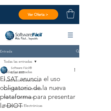
Ver Oferta >
Entrada
Todas las entradas
Software Fácil®
Todas las entradas
22 jul 2025
El SAT anuncia el uso
Facturación Electrónica
obligatorio de la nueva
Contabilidad Electrónica
plataforma para presentar
Nómina Electrónica
la DIOT
Retenciones Electrónicas