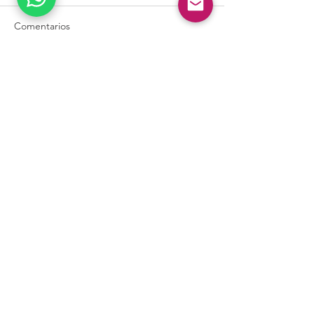
Comentarios
Ya no es posible comentar esta
entrada. Contacta al propietario
del sitio para obtener más
información.
¡SUSCRÍBETE!
ENTÉRATE DE LAS NOTICIAS
RECIENTES EN TEMAS
ADMINISTRATIVOS Y FISCALES.
Suscríbete ahora