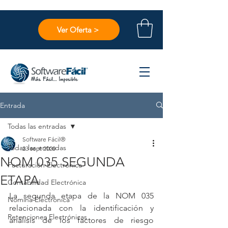
Ver Oferta >
Entrada
Todas las entradas
Software Fácil®
Todas las entradas
23 sept 2020
NOM 035 SEGUNDA
Facturación Electrónica
ETAPA
Contabilidad Electrónica
La segunda etapa de la NOM 035 
Nómina Electrónica
relacionada con la identificación y 
Retenciones Electrónicas
análisis de los factores de riesgo 