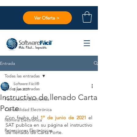
Ver Oferta >
Entrada
Todas las entradas
Software Fácil®
Todas las entradas
2 jun 2021
Instructivo de llenado Carta
Facturación Electrónica
Porte
Contabilidad Electrónica
Con fecha del 
1º de junio de 2021
 el 
Nómina Electrónica
SAT publica en su página el instructivo 
Retenciones Electrónicas
de llenado de Carta Porte.