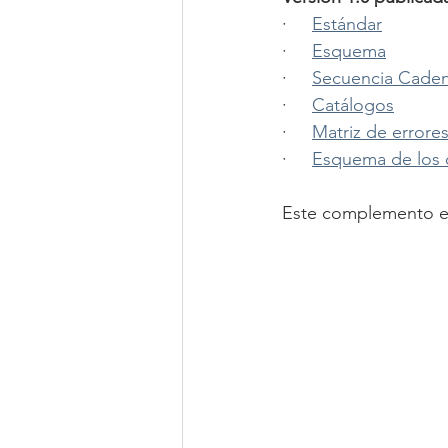
·     
Estándar
·     
Esquema
·     
Secuencia Cadena
·     
Catálogos
·     
Matriz de errore
·     
Esquema de los 
Este complemento ent