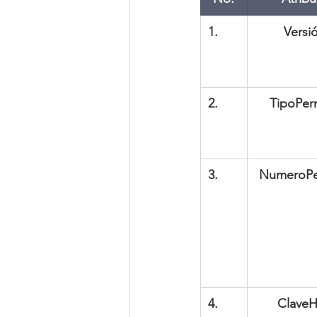
1.      
Versi
2.      
TipoPer
3.      
NumeroPe
4.      
Clave