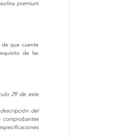
solina premium 
 de que cuente 
quisito de las 
culo 29 de este 
escripción del 
s comprobantes 
pecificaciones 