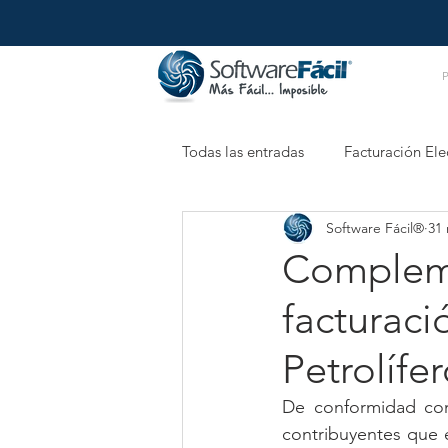
Todas las entradas
Facturación Ele
Software Fácil®
31
Retenciones Electrónicas
XM
Compleme
facturaci
Petrolífe
De conformidad con 
contribuyentes que 