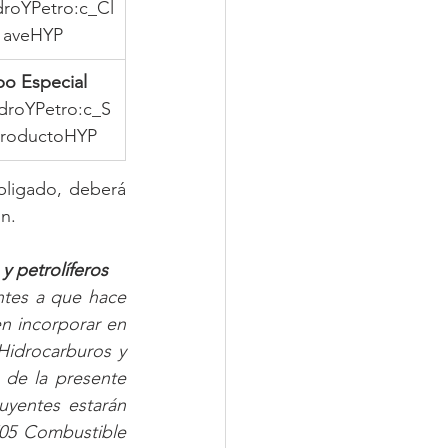
droYPetro:c_Cl
aveHYP
po Especial
droYPetro:c_S
roductoHYP
ligado, deberá 
n.
y petrolíferos
ntes a que hace 
en incorporar en 
idrocarburos y 
 de la presente 
uyentes estarán 
05 Combustible 