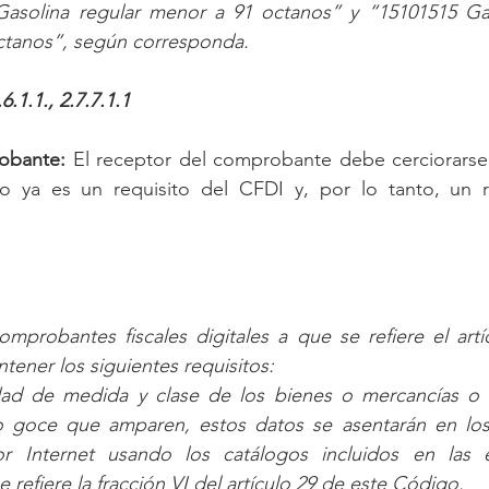
Gasolina regular menor a 91 octanos” y “15101515 Ga
octanos”, según corresponda.
.1.1., 2.7.7.1.1
obante: 
El receptor del comprobante debe cerciorarse
 ya es un requisito del CFDI y, por lo tanto, un re
omprobantes fiscales digitales a que se refiere el artí
ener los siguientes requisitos:
dad de medida y clase de los bienes o mercancías o d
 o goce que amparen, estos datos se asentarán en lo
por Internet usando los catálogos incluidos en las es
 refiere la fracción VI del artículo 29 de este Código.