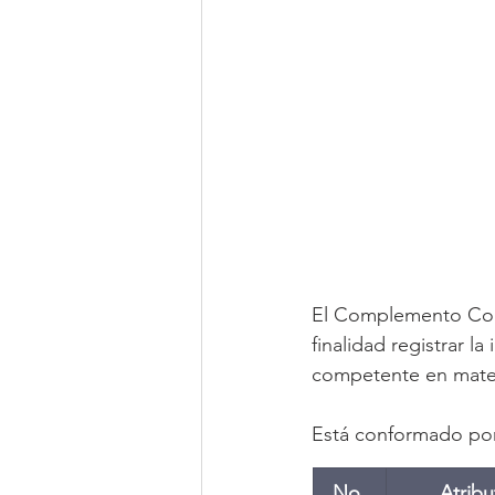
El Complemento Conc
finalidad registrar l
competente en materi
Está conformado por 
No.
Atribu