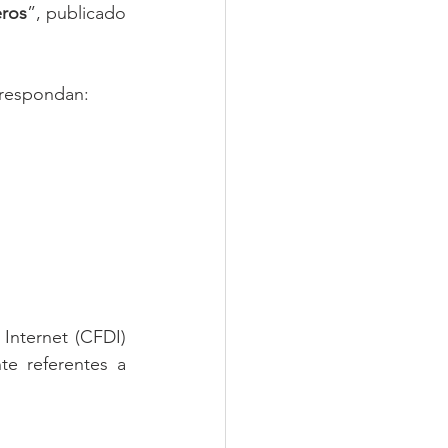
eros
”, publicado 
rrespondan:
nternet (CFDI) 
e referentes a 