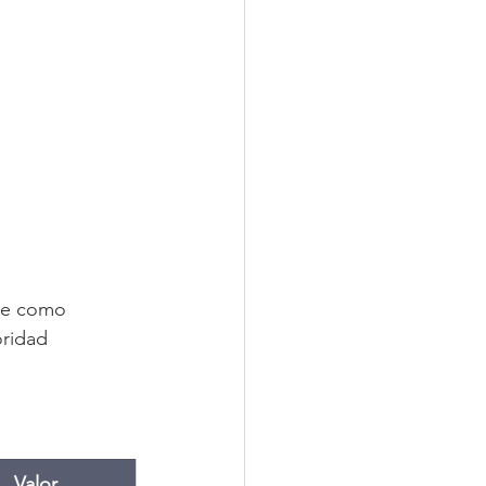
ne como 
oridad 
Valor