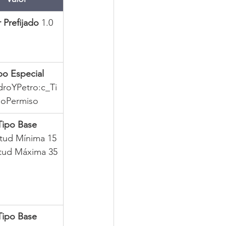
 Prefijado
 1.0
po Especial
droYPetro:c_Ti
oPermiso
Tipo Base
tud Mínima 15
tud Máxima 35
Tipo Base