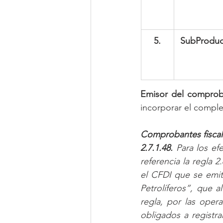
5.
SubProdu
Emisor del comprob
incorporar el compl
Comprobantes fiscale
2.7.1.48.
 Para los ef
referencia la regla 2
el CFDI que se emit
Petrolíferos”, que a
regla, por las opera
obligados a registr