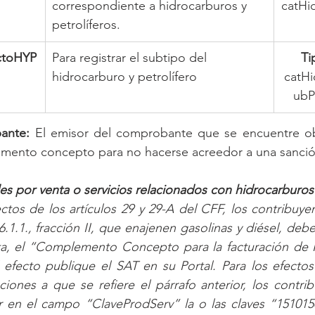
correspondiente a hidrocarburos y 
catHi
petrolíferos.
ctoHYP
Para registrar el subtipo del 
Ti
hidrocarburo y petrolífero
catHi
ubP
ante:
 El emisor del comprobante que se encuentre ob
emento concepto para no hacerse acreedor a una sanció
s por venta o servicios relacionados con hidrocarburos 
ectos de los artículos 29 y 29-A del CFF, los contribuye
.6.1.1., fracción II, que enajenen gasolinas y diésel, deb
a, el “Complemento Concepto para la facturación de H
l efecto publique el SAT en su Portal. Para los efectos
ciones a que se refiere el párrafo anterior, los contrib
ar en el campo “ClaveProdServ” la o las claves “151015