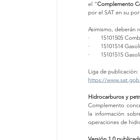
el “
Complemento C
por el SAT en su port
Asimismo, deberán r
·       15101505 Comb
·       15101514 Gaso
·       15101515 Gas
Liga de publicación:
https://www.sat.gob
Hidrocarburos y petr
Complemento concept
la información sobr
operaciones de hidro
Versión 1.0 publicad