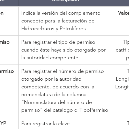
ón
Indica la versión del complemento 
Valor
concepto para la facturación de 
Hidrocarburos y Petrolíferos.
miso
Para registrar el tipo de permiso 
Ti
cuando éste haya sido otorgado por 
catHi
la autoridad competente.
p
rmiso
Para registrar el número de permiso 
otorgado por la autoridad 
Longi
competente, de acuerdo con la 
Longi
nomenclatura de la columna 
“Nomenclatura del número de 
permiso” del catálogo c_TipoPermiso
HYP
Para registrar la clave 