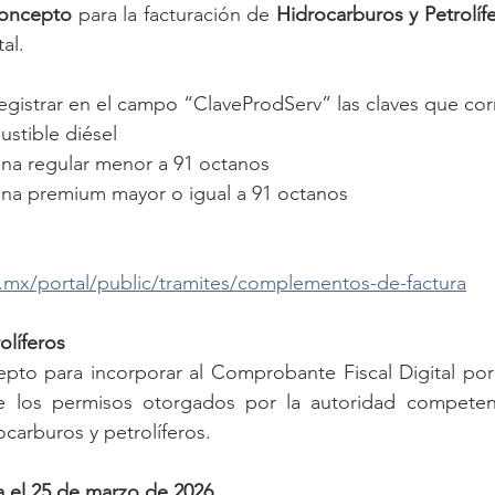
oncepto
 para la facturación de 
Hidrocarburos y Petrolíf
al.
egistrar en el campo “ClaveProdServ” las claves que co
ustible diésel
lina regular menor a 91 octanos
olina premium mayor o igual a 91 octanos
.mx/portal/public/tramites/complementos-de-factura
olíferos
o para incorporar al Comprobante Fiscal Digital por I
e los permisos otorgados por la autoridad competent
carburos y petrolíferos.
a el 25 de marzo de 2026.