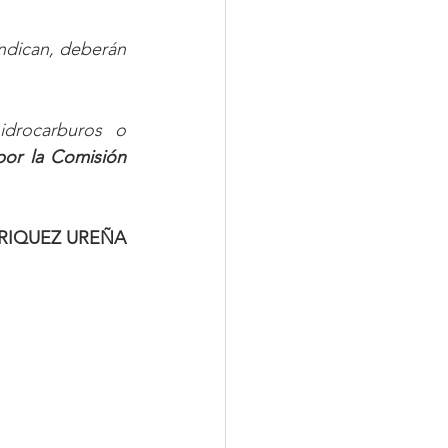
dican, deberán 
drocarburos o 
or la Comisión 
RIQUEZ UREÑA