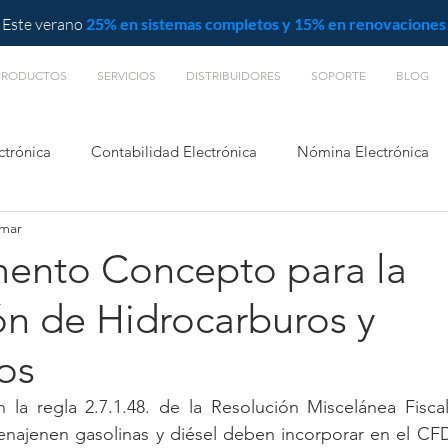
Este verano
25% en sistemas completos y 15% en renovaciones
PRODUCTOS
SERVICIOS
DISTRIBUIDORES
SOPORTE
BLOG
ctrónica
Contabilidad Electrónica
Nómina Electrónica
 mar
L
nto Concepto para la
ón de Hidrocarburos y
ros
la regla 2.7.1.48. de la Resolución Miscelánea Fiscal 
enajenen gasolinas y diésel deben incorporar en el CFD