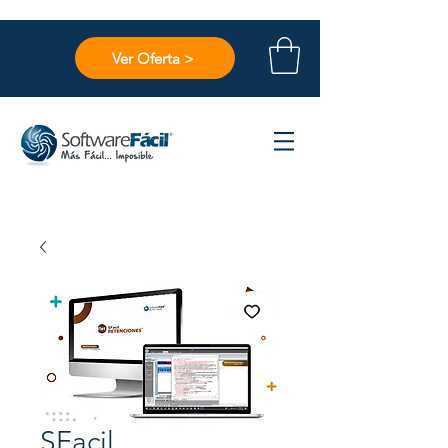
Ver Oferta >
SFacil