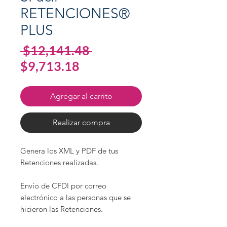
RETENCIONES®
PLUS
Precio
 $12,141.48 
Precio
$9,713.18
de
oferta
Agregar al carrito
Realizar compra
Genera los XML y PDF de tus
Retenciones realizadas.
Envío de CFDI por correo
electrónico a las personas que se
hicieron las Retenciones.