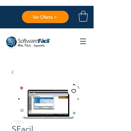
Ver Oferta >
SFacil