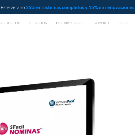
Este verano
25% en sistemas completos y 15% en renovaciones
PRODUCTOS
SERVICIOS
DISTRIBUIDORES
SOPORTE
BLOG