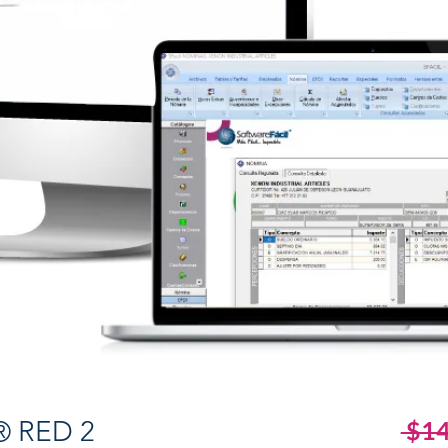
® RED 2
 $1