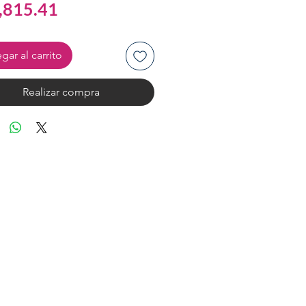
Precio
,815.41
de
oferta
gar al carrito
Realizar compra