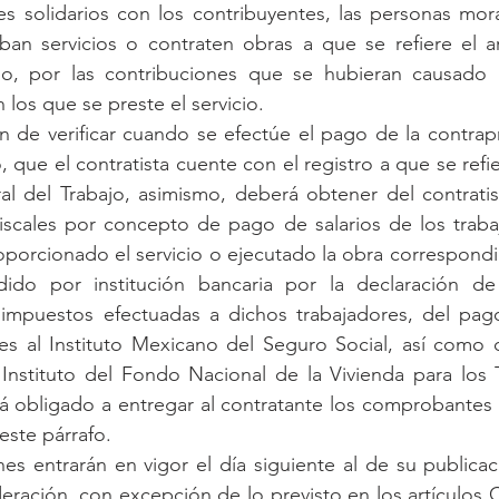
s solidarios con los contribuyentes, las personas mor
iban servicios o contraten obras a que se refiere el ar
o, por las contribuciones que se hubieran causado 
 los que se preste el servicio.
n de verificar cuando se efectúe el pago de la contrapr
, que el contratista cuente con el registro a que se refier
al del Trabajo, asimismo, deberá obtener del contratis
scales por concepto de pago de salarios de los trabaj
porcionado el servicio o ejecutado la obra correspondie
do por institución bancaria por la declaración de 
impuestos efectuadas a dichos trabajadores, del pago
es al Instituto Mexicano del Seguro Social, así como 
 Instituto del Fondo Nacional de la Vivienda para los T
rá obligado a entregar al contratante los comprobantes y
 este párrafo.
es entrarán en vigor el día siguiente al de su publicaci
deración, con excepción de lo previsto en los artículos C