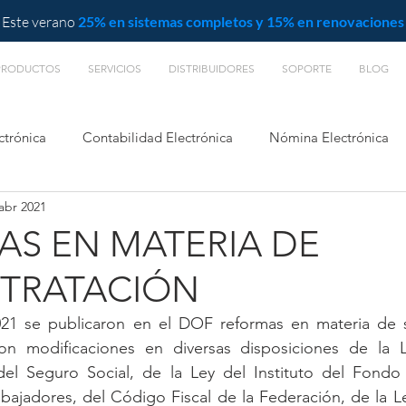
Este verano
25% en sistemas completos y 15% en renovaciones
PRODUCTOS
SERVICIOS
DISTRIBUIDORES
SOPORTE
BLOG
ctrónica
Contabilidad Electrónica
Nómina Electrónica
abr 2021
L
S EN MATERIA DE
TRATACIÓN
021 se publicaron en el DOF reformas en materia de s
on modificaciones en diversas disposiciones de la L
del Seguro Social, de la Ley del Instituto del Fondo 
abajadores, del Código Fiscal de la Federación, de la L