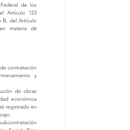
Federal de los 
l Artículo 123 
B, del Artículo 
 en 
materia de 
de contratación 
trenamiento y 
ución de obras 
idad económica 
é registrado en 
bajo.
ubcontratación 