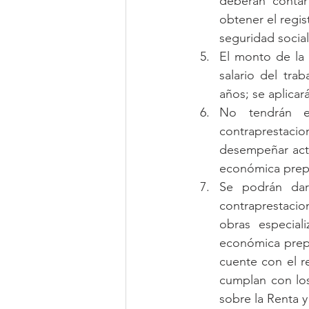
deberán contar 
obtener el regis
seguridad social
El monto de la 
salario del tra
años; se aplicar
No tendrán ef
contraprestaci
desempeñar acti
económica prepo
Se podrán dar
contraprestacio
obras especial
económica prepo
cuente con el re
cumplan con los
sobre la Renta y