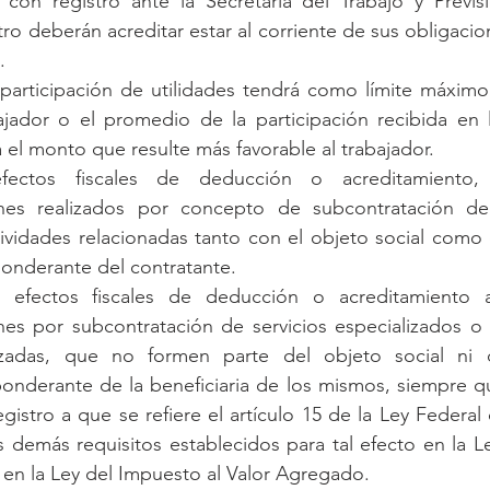
con registro ante la Secretaría del Trabajo y Previsi
tro deberán acreditar estar al corriente de sus obligacion
.
participación de utilidades tendrá como límite máximo
bajador o el promedio de la participación recibida en l
á el monto que resulte más favorable al trabajador.
ectos fiscales de deducción o acreditamiento,
ones realizados por concepto de subcontratación de
vidades relacionadas tanto con el objeto social como c
nderante del contratante.
 efectos fiscales de deducción o acreditamiento 
nes por subcontratación de servicios especializados o 
izadas, que no formen parte del objeto social ni d
nderante de la beneficiaria de los mismos, siempre que
gistro a que se refiere el artículo 15 de la Ley Federal 
 demás requisitos establecidos para tal efecto en la L
 en la Ley del Impuesto al Valor Agregado.