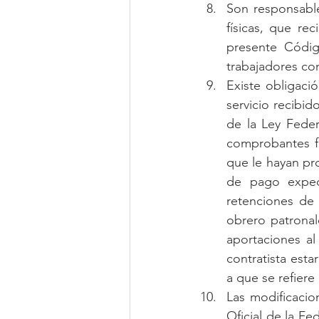
Son responsable
físicas, que rec
presente Códig
trabajadores con
Existe obligació
servicio recibido
de la Ley Feder
comprobantes fi
que le hayan pro
de pago expedi
retenciones de 
obrero patronal
aportaciones al
contratista esta
a que se refiere
Las modificacion
Oficial de la Fe