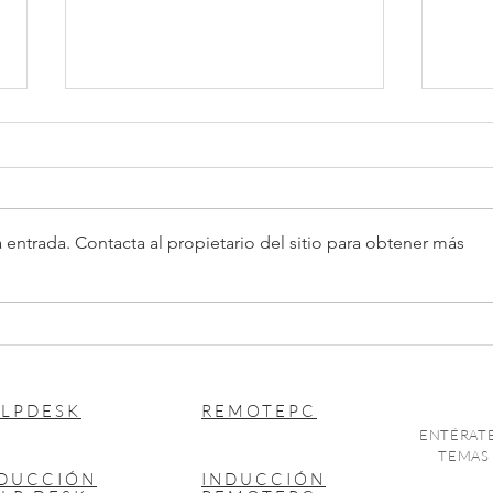
PTU 2026
 entrada. Contacta al propietario del sitio para obtener más
Exen
pens
LPDESK
REMOTEPC
ENTÉRATE
TEMAS 
NDUCCIÓN
INDUCCIÓN