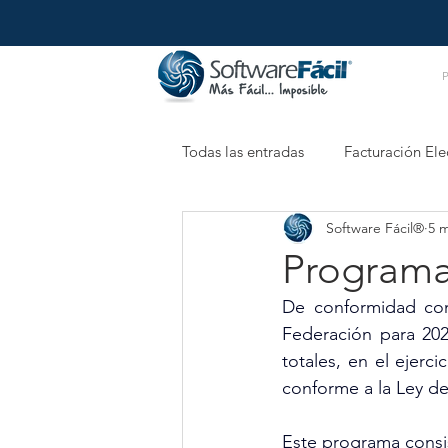
Todas las entradas
Facturación Ele
Software Fácil®
5 
Retenciones Electrónicas
XM
Programa 
De conformidad con 
Federación para 202
totales, en el ejerci
conforme a la Ley de
Este programa consis