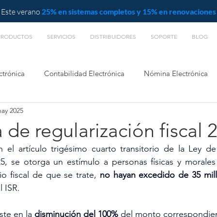
Este verano
25% en sistemas completos y 15% en renovaciones
PRODUCTOS
SERVICIOS
DISTRIBUIDORES
SOPORTE
BLOG
ctrónica
Contabilidad Electrónica
Nómina Electrónica
may 2025
L
de regularización fiscal 
el artículo trigésimo cuarto transitorio de la Ley de 
5, se otorga un estímulo a personas físicas y morales 
cio fiscal de que se trate, 
no hayan excedido de 35 mil
l ISR.
te en la 
disminución del 100%
 del monto correspondien