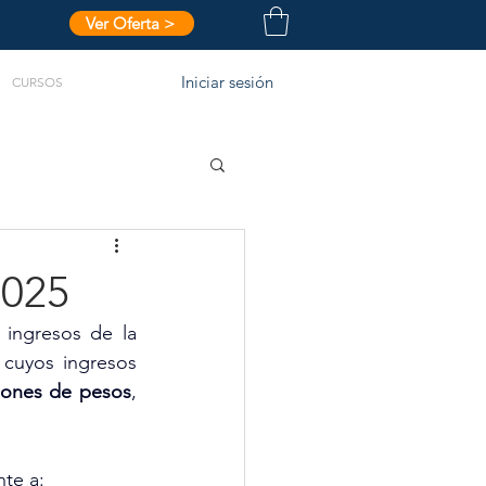
Ver Oferta >
Iniciar sesión
CURSOS
2025
ingresos de la 
cuyos ingresos 
lones de pesos
, 
te a: