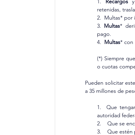
1. 
Recargos
 
retenidas, tras
2.  Multas* por 
3. 
Multas
* der
pago.
4.  
Multas
* con
(*) Siempre qu
o cuotas compe
Pueden solicitar est
a 35 millones de pe
1.  Que tengan
autoridad feder
2.    Que se en
3.    Que estén