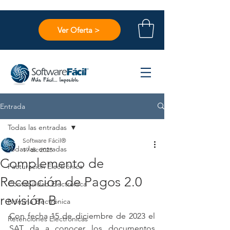
Ver Oferta >
Entrada
Todas las entradas
Software Fácil®
Todas las entradas
19 dic 2023
Complemento de
Facturación Electrónica
Recepción de Pagos 2.0
Contabilidad Electrónica
revisión B
Nómina Electrónica
Con fecha 15 de diciembre de 2023 el 
Retenciones Electrónicas
SAT da a conocer los documentos 