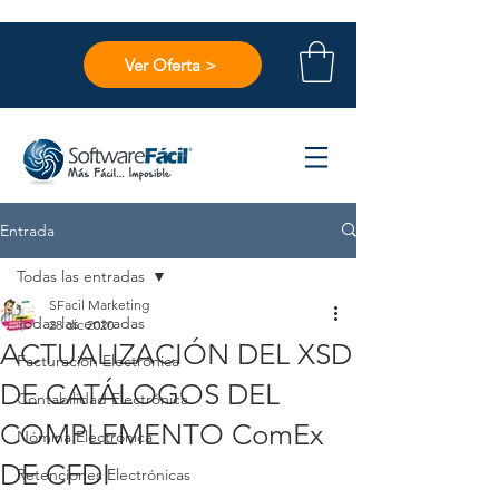
Ver Oferta >
Entrada
Todas las entradas
SFacil Marketing
Todas las entradas
28 dic 2020
ACTUALIZACIÓN DEL XSD
Facturación Electrónica
DE CATÁLOGOS DEL
Contabilidad Electrónica
COMPLEMENTO ComEx
Nómina Electrónica
DE CFDI
Retenciones Electrónicas