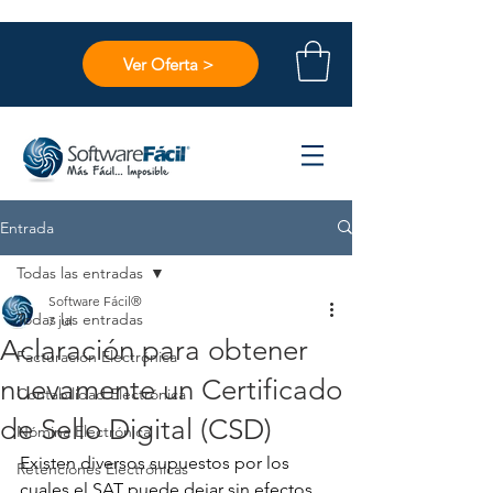
Ver Oferta >
Entrada
Todas las entradas
Software Fácil®
Todas las entradas
7 jul
Aclaración para obtener
Facturación Electrónica
nuevamente un Certificado
Contabilidad Electrónica
de Sello Digital (CSD)
Nómina Electrónica
Existen diversos supuestos por los 
Retenciones Electrónicas
cuales el SAT puede dejar sin efectos 