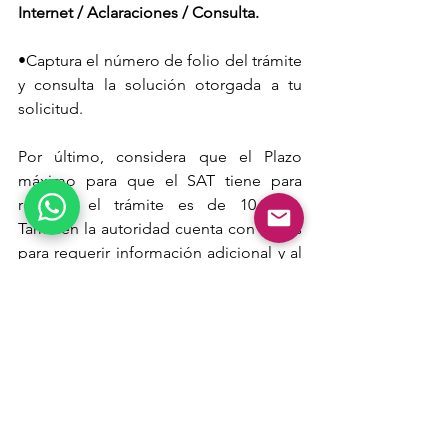
Internet / Aclaraciones / Consulta.
•
Captura el número de folio del trámite 
y consulta la solución otorgada a tu 
solicitud.
Por último, considera que el Plazo 
máximo para que el SAT tiene para 
resolver el trámite es de 10 días. 
También la autoridad cuenta con 5 días 
para requerir información adicional y al 
contribuyente se le otorga un plazo de 
10 días para cumplir con la información 
solicitada.
El SAT cuenta con un plazo máximo de 
diez días para resolver la aclaración. Sin 
embargo, dentro de los primeros 
cinco días podrá requerir información 